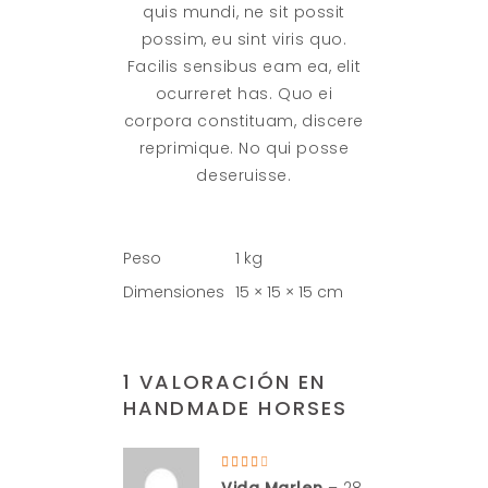
quis mundi, ne sit possit
possim, eu sint viris quo.
Facilis sensibus eam ea, elit
ocurreret has. Quo ei
corpora constituam, discere
reprimique. No qui posse
deseruisse.
Peso
1 kg
Dimensiones
15 × 15 × 15 cm
1 VALORACIÓN EN
HANDMADE HORSES
Valorado
en
4