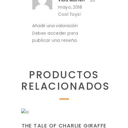
Vida Marlen
–
28
de 5
mayo, 2018
Cool Toys!
Añadir una valoración
Debes
acceder
para
publicar una reseña.
PRODUCTOS
RELACIONADOS
AÑADIR AL CARRITO
THE TALE OF CHARLIE GIRAFFE