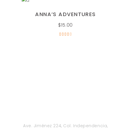
AÑADIR AL CARRITO
ANNA’S ADVENTURES
$
15.00
Valorado
en
4.00
de 5
Ave. Jiménez 224, Col. Independencia,