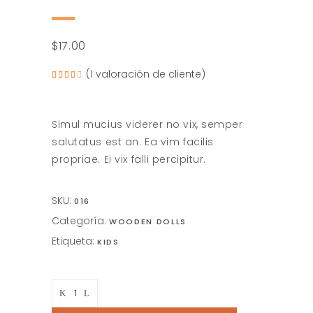
$
17.00
(
1
valoración de cliente)
Valorado
1
4.00
sobre
5
basado
en
Simul mucius viderer no vix, semper
puntuación
de
salutatus est an. Ea vim facilis
cliente
propriae. Ei vix falli percipitur.
SKU:
016
Categoría:
WOODEN DOLLS
Etiqueta:
KIDS
Handmade
horses