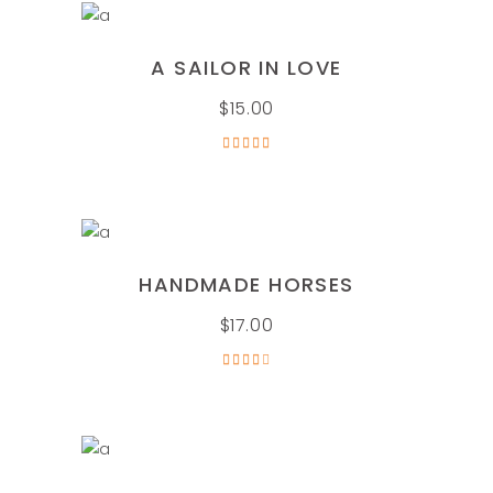
AÑADIR AL CARRITO
A SAILOR IN LOVE
$
15.00
Valorado
en
5.00
de 5
AÑADIR AL CARRITO
HANDMADE HORSES
$
17.00
Valorado
en
4.00
de 5
AÑADIR AL CARRITO