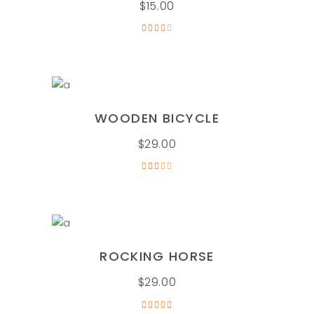
$
15.00
Valorado
en
4.00
de 5
AÑADIR AL CARRITO
WOODEN BICYCLE
$
29.00
Valorado
en
3.00
de
5
AÑADIR AL CARRITO
ROCKING HORSE
$
29.00
Valorado
en