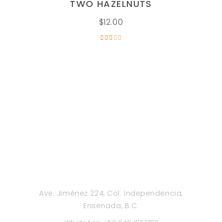
TWO HAZELNUTS
$
12.00
Valorado
en
3.00
de
5
Ave. Jiménez 224, Col. Independencia,
Ensenada, B.C.