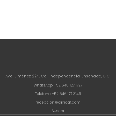
Ave. Jiménez 224, Col. Independencia, Ensenada, B.C.
WhatsApp +52 646 127 1727
Teléfono +52 646 177 3146
recepcion@clinicaf.com
Buscar