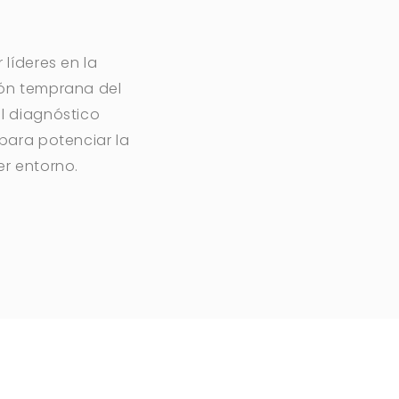
 líderes en la
ión temprana del
l diagnóstico
 para potenciar la
er entorno.