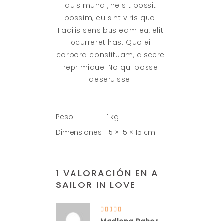
quis mundi, ne sit possit
possim, eu sint viris quo.
Facilis sensibus eam ea, elit
ocurreret has. Quo ei
corpora constituam, discere
reprimique. No qui posse
deseruisse.
Peso
1 kg
Dimensiones
15 × 15 × 15 cm
1 VALORACIÓN EN
A
SAILOR IN LOVE
Valorado
en
5