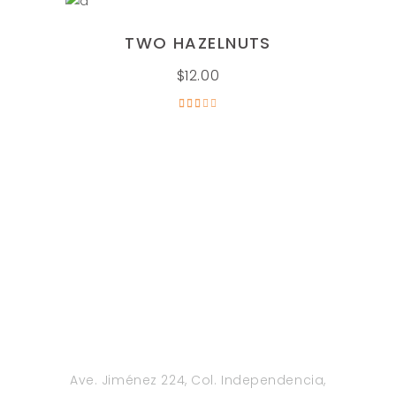
AÑADIR AL CARRITO
TWO HAZELNUTS
$
12.00
Valorado
en
3.00
de
5
Ave. Jiménez 224, Col. Independencia,