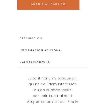
In
AÑADIR AL CARRITO
Love
quantity
DESCRIPCIÓN
INFORMACIÓN ADICIONAL
VALORACIONES (1)
Eu tollit nonumy oblique pri,
qui ne equidem interesset,
usu ea quando facilisi
senserit. Eu sit aliquid
vituperata omittantur. Eos in