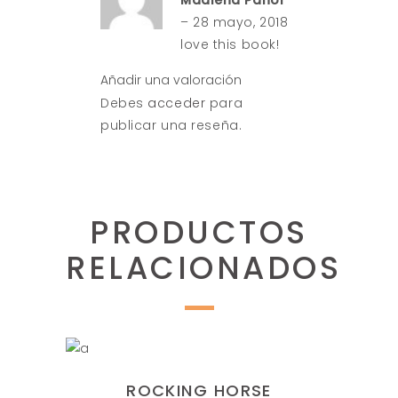
Madlena Pahor
de 5
–
28 mayo, 2018
love this book!
Añadir una valoración
Debes
acceder
para
publicar una reseña.
PRODUCTOS
RELACIONADOS
AÑADIR AL CARRITO
ROCKING HORSE