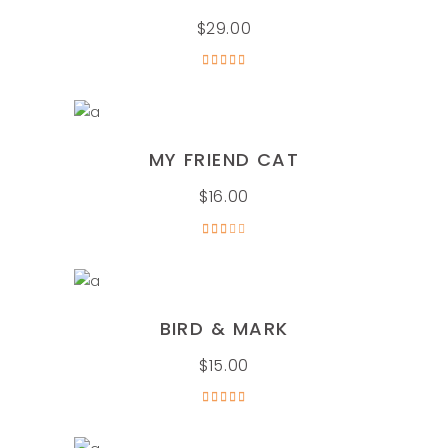
$
29.00
Valorado
en
5.00
de 5
AÑADIR AL CARRITO
MY FRIEND CAT
$
16.00
Valorado
en
3.00
de
5
AÑADIR AL CARRITO
BIRD & MARK
$
15.00
Valorado
en
5.00
de 5