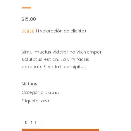
$
15.00
(
1
valoración de cliente)
Valorado
1
5.00
sobre
5
basado
en
Simul mucius viderer no vix, semper
puntuación
de
salutatus est an. Ea vim facilis
cliente
propriae. Ei vix falli percipitur.
SKU:
015
Categoría:
BOOKS
Etiqueta:
KIDS
A
Sailor