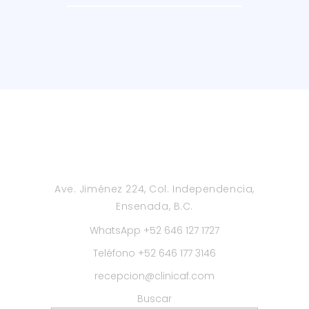
básicas y comunicación
habilidades
a niños con TEA a través
comunicativas y
TEACCH 2
de juegos y estructura
adaptativas
Aula TEACCH 2 enseña a
niños con TEA a
procesar información y
aprender asignaturas
con apoyo de
musicoterapia
Ave. Jiménez 224, Col. Independencia,
Ensenada, B.C.
WhatsApp +52 646 127 1727
Teléfono +52 646 177 3146
recepcion@clinicaf.com
Buscar