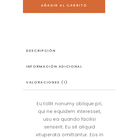
His
AÑADIR AL CARRITO
Pyjamas
quantity
DESCRIPCIÓN
INFORMACIÓN ADICIONAL
VALORACIONES (1)
Eu tollit nonumy oblique pri,
qui ne equidem interesset,
usu ea quando facilisi
senserit. Eu sit aliquid
vituperata omittantur. Eos in