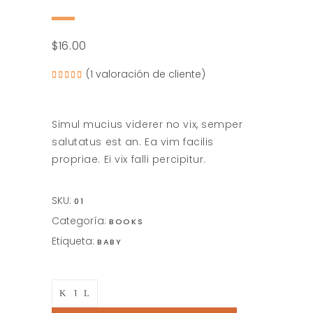
$
16.00
(
1
valoración de cliente)
Valorado
1
5.00
sobre
5
basado
en
Simul mucius viderer no vix, semper
puntuación
de
salutatus est an. Ea vim facilis
cliente
propriae. Ei vix falli percipitur.
SKU:
01
Categoría:
BOOKS
Etiqueta:
BABY
Bunny
In