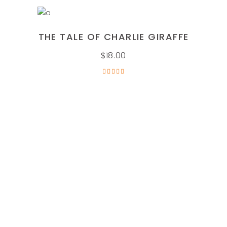
de
5
AÑADIR AL CARRITO
THE TALE OF CHARLIE GIRAFFE
$
18.00
Valorado
en
5.00
de 5