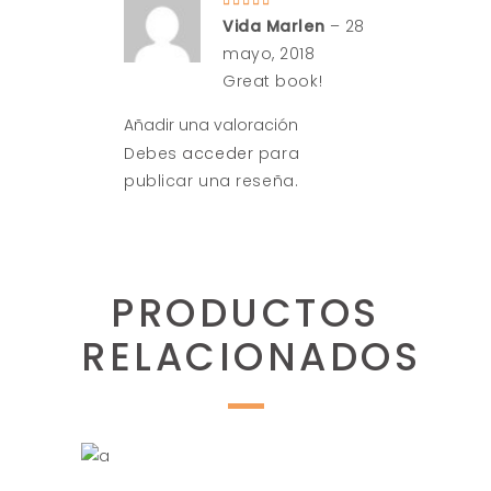
Valorado
en
5
Vida Marlen
–
28
de 5
mayo, 2018
Great book!
Añadir una valoración
Debes
acceder
para
publicar una reseña.
PRODUCTOS
RELACIONADOS