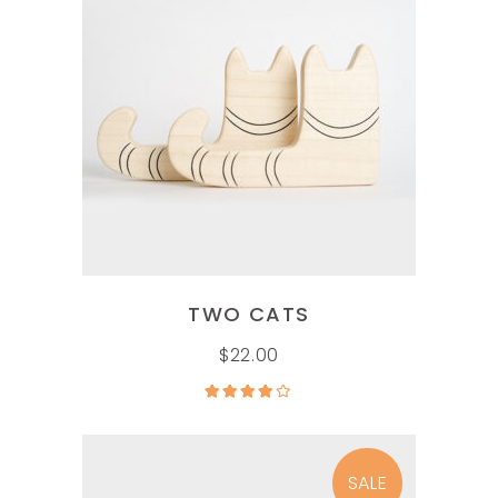
AÑADIR AL CARRITO
TWO CATS
$
22.00
Valorado
en
4.00
de 5
SALE