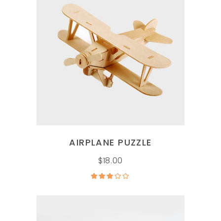
AÑADIR AL CARRITO
AIRPLANE PUZZLE
$
18.00
Valorado
en
3.00
de 5