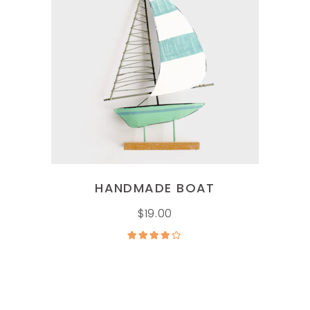
AÑADIR AL CARRITO
HANDMADE BOAT
$
19.00
Valorado
en
4.00
de 5