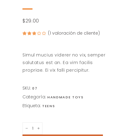
$
29.00
(
1
valoración de cliente)
Valorado
1
3.00
sobre
5
basado
en
Simul mucius viderer no vix, semper
puntuación
de
salutatus est an. Ea vim facilis
cliente
propriae. Ei vix falli percipitur.
SKU:
07
Categoría:
HANDMADE TOYS
Etiqueta:
TEENS
Sailing
Boat