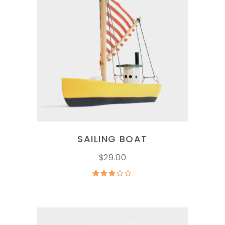
AÑADIR AL CARRITO
SAILING BOAT
$
29.00
Valorado
en
3.00
de 5