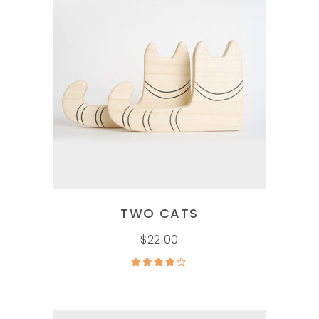
AÑADIR AL CARRITO
TWO CATS
$
22.00
Valorado
en
4.00
de 5