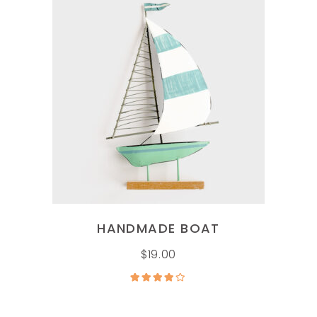
AÑADIR AL CARRITO
HANDMADE BOAT
$
19.00
Valorado
en
4.00
de 5