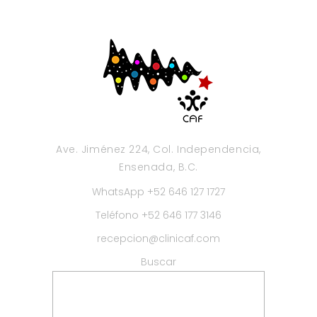
Ave. Jiménez 224, Col. Independencia,
Ensenada, B.C.
WhatsApp +52 646 127 1727
Teléfono +52 646 177 3146
recepcion@clinicaf.com
Buscar